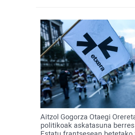
Aitzol Gogorza Otaegi Oreret
politikoak askatasuna berre
Estatu frantsesean betetako 