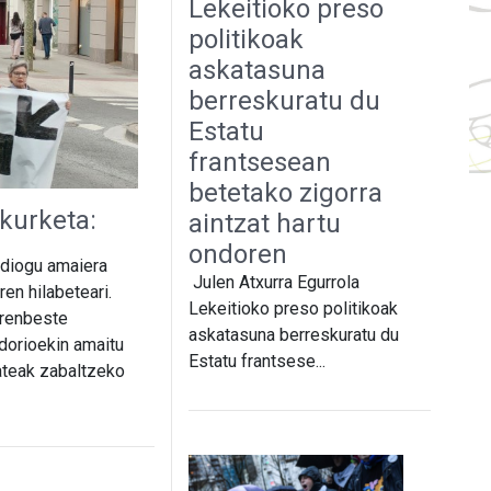
Lekeitioko preso
politikoak
askatasuna
berreskuratu du
Estatu
frantsesean
betetako zigorra
akurketa:
aintzat hartu
ondoren
n diogu amaiera
Julen Atxurra Egurrola
en hilabeteari.
Lekeitioko preso politikoak
rrenbeste
askatasuna berreskuratu du
dorioekin amaitu
Estatu frantsese...
 ateak zabaltzeko