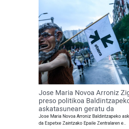
Jose Maria Novoa Arroniz Zig
preso politikoa Baldintzapek
askatasunean geratu da
Jose Maria Novoa Arroniz Baldintzapeko as
da Espetxe Zaintzako Epaile Zentralaren e...