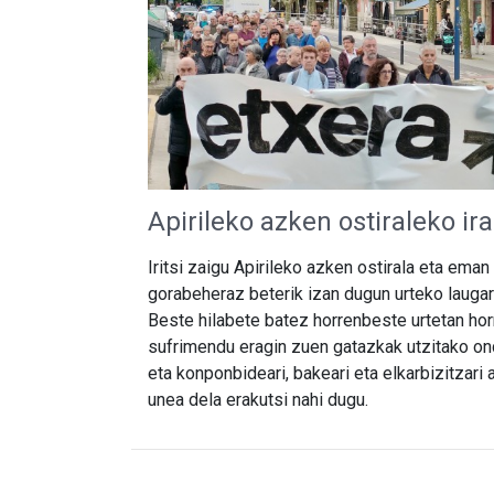
Apirileko azken ostiraleko ir
Iritsi zaigu Apirileko azken ostirala eta ema
gorabeheraz beterik izan dugun urteko laugarr
Beste hilabete batez horrenbeste urtetan ho
sufrimendu eragin zuen gatazkak utzitako on
eta konponbideari, bakeari eta elkarbizitzari
unea dela erakutsi nahi dugu.