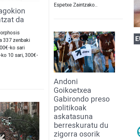
Espetxe Zaintzako...
agokion
tzat da
Morphosis
E
da 337 zenbaki
00€-ko sari
-ko 10 sari, 300€-
Andoni
Goikoetxea
Gabirondo preso
politikoak
askatasuna
berreskuratu du
zigorra osorik