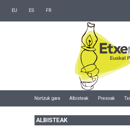
EU
ES
FR
Nortzuk gara
Albisteak
Presoak
Tx
ALBISTEAK