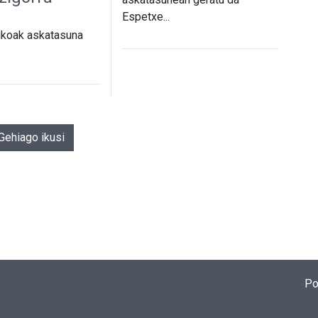
Espetxe...
tikoak askatasuna
Gehiago ikusi
Po