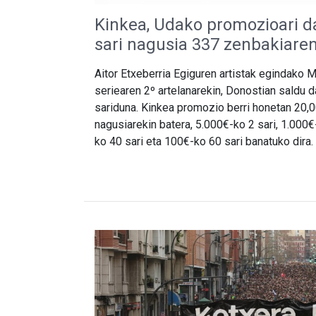
Kinkea, Udako promozioari d
sari nagusia 337 zenbakiaren
Aitor Etxeberria Egiguren artistak egindako 
seriearen 2º artelanarekin, Donostian saldu 
sariduna.
Kinkea promozio berri honetan 20,0
nagusiarekin batera, 5.000€-ko 2 sari, 1.000€
ko 40 sari eta 100€-ko 60 sari banatuko dira.