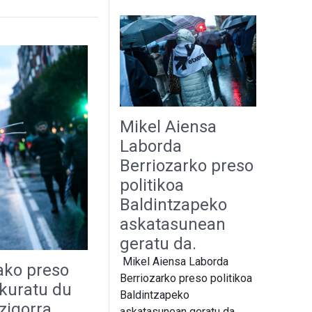
Mikel Aiensa
Laborda
Berriozarko preso
politikoa
Baldintzapeko
askatasunean
geratu da.
Mikel Aiensa Laborda
ako preso
Berriozarko preso politikoa
skuratu du
Baldintzapeko
zigorra
askatasunean geratu da