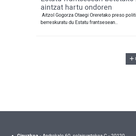
aintzat hartu ondoren
Aitzol Gogorza Otaegi Oreretako preso poli
berreskuratu du Estatu frantsesean...
Gipuzkoa
- Andrekale 60, solairuartekoa C - 20120