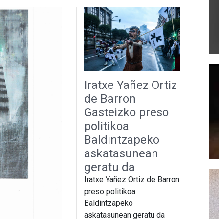
Iratxe Yañez Ortiz
de Barron
Gasteizko preso
politikoa
Baldintzapeko
askatasunean
geratu da
Iratxe Yañez Ortiz de Barron
preso politikoa
Baldintzapeko
askatasunean geratu da