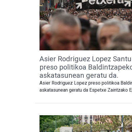
Asier Rodriguez Lopez Santu
preso politikoa Baldintzapek
askatasunean geratu da.
Asier Rodriguez Lopez preso politikoa Bald
askatasunean geratu da Espetxe Zaintzako Epa