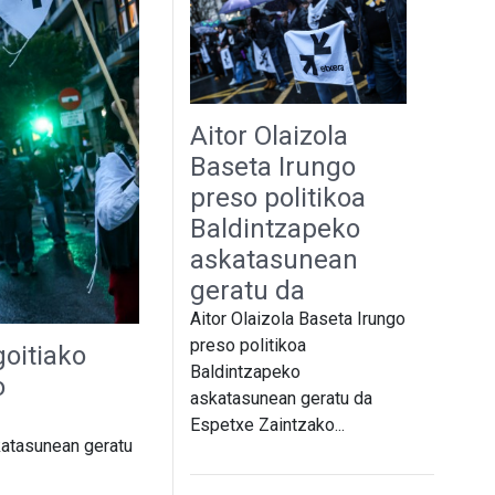
Aitor Olaizola
Baseta Irungo
preso politikoa
Baldintzapeko
askatasunean
geratu da
Aitor Olaizola Baseta Irungo
preso politikoa
oitiako
Baldintzapeko
o
askatasunean geratu da
Espetxe Zaintzako...
katasunean geratu