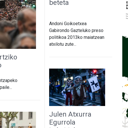
beteta
Andoni Goikoetxea
Gabirondo Gazteluko preso
politikoa 2013ko maiatzean
atxilotu zute...
rtziko
o
intzapeko
ile...
Julen Atxurra
Egurrola