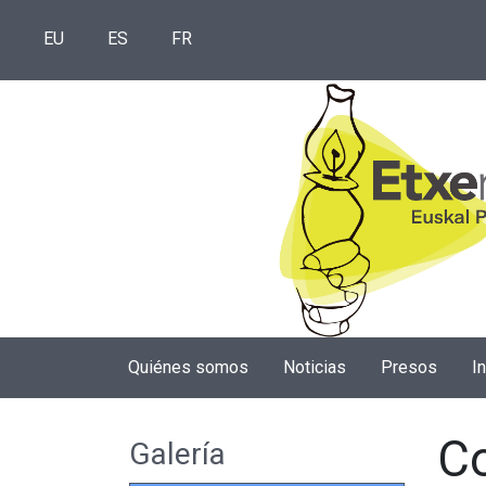
EU
ES
FR
Quiénes somos
Noticias
Presos
I
Co
Galería