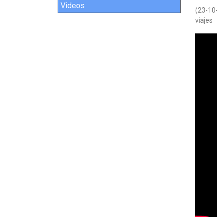
Videos
(23-10
viajes