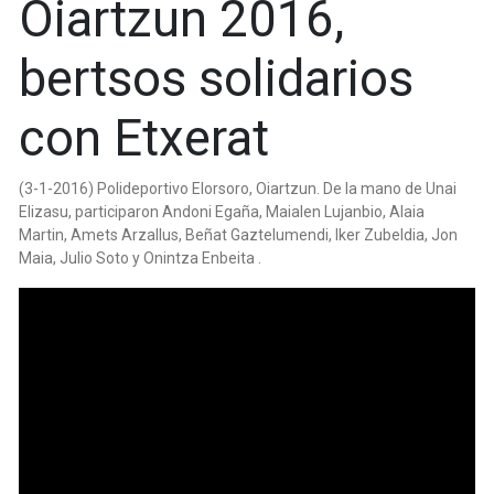
Oiartzun 2016,
bertsos solidarios
con Etxerat
(3-1-2016) Polideportivo Elorsoro, Oiartzun. De la mano de Unai
Elizasu, participaron Andoni Egaña, Maialen Lujanbio, Alaia
Martin, Amets Arzallus, Beñat Gaztelumendi, Iker Zubeldia, Jon
Maia, Julio Soto y Onintza Enbeita .