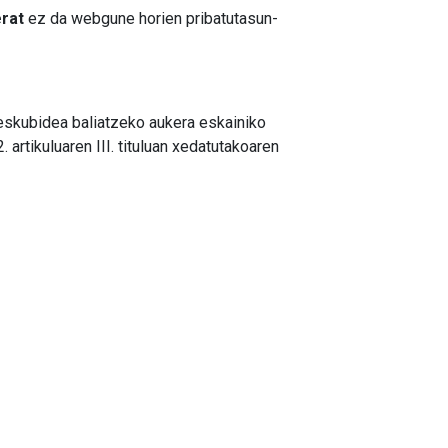
erat
ez da webgune horien pribatutasun-
eskubidea baliatzeko aukera eskainiko
rtikuluaren III. tituluan xedatutakoaren