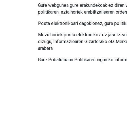
Gure webgunea gure erakundekoak ez diren w
politikaren, ezta horiek erabiltzailearen ord
Posta elektronikoari dagokionez, gure politik
Mezu horiek posta elektronikoz ez jasotzea 
dizugu, Informazioaren Gizarterako eta Merka
arabera.
Gure Pribatutasun Politikaren inguruko infor