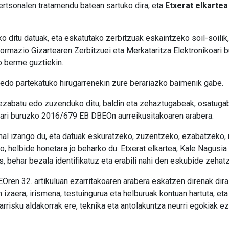
pertsonalen tratamendu batean sartuko dira, eta
Etxerat elkartea
uko ditu datuak, eta eskatutako zerbitzuak eskaintzeko soil-soi
ormazio Gizartearen Zerbitzuei eta Merkataritza Elektronikoari
 berme guztiekin.
u edo partekatuko hirugarrenekin zure berariazko baimenik gabe.
batu edo zuzenduko ditu, baldin eta zehaztugabeak, osatugab
sari buruzko 2016/679 EB DBEOn aurreikusitakoaren arabera.
al izango du, eta datuak eskuratzeko, zuzentzeko, ezabatzeko,
o, helbide honetara jo beharko du: Etxerat elkartea, Kale Nagusi
, behar bezala identifikatuz eta erabili nahi den eskubide zehatz
ren 32. artikuluan ezarritakoaren arabera eskatzen direnak dira
izaera, irismena, testuingurua eta helburuak kontuan hartuta, et
arrisku aldakorrak ere, teknika eta antolakuntza neurri egokiak ez