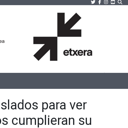
Twitter
Facebook
Instagram
Youtu
Bu
aslados para ver
os cumplieran su