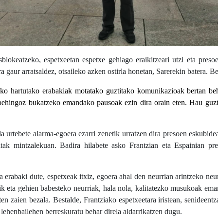
blokeatzeko, espetxeetan espetxe gehiago eraikitzeari utzi eta preso
a gaur arratsaldez, otsaileko azken ostirla honetan, Sarerekin batera. B
ko hartutako erabakiak motatako guztitako komunikazioak bertan behe
n behingoz bukatzeko emandako pausoak ezin dira orain eten.
Hau guzt
la urtebete alarma-egoera ezarri zenetik urratzen dira presoen eskubidea
itak mintzalekuan. Badira hilabete asko Frantzian eta Espainian p
a erabaki dute, espetxeak itxiz, egoera ahal den neurrian arintzeko ne
alik eta gehien babesteko neurriak, hala nola, kalitatezko musukoak ema
n zaien bezala. Bestalde, Frantziako espetxeetara iristean, senideentz
 lehenbailehen berreskuratu behar direla aldarrikatzen dugu.