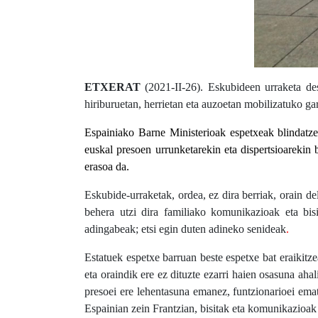
ETXERAT
(2021-II-26).
Eskubideen urraketa des
hiriburuetan, herrietan eta auzoetan mobilizatuko gar
Espainiako Barne Ministerioak espetxeak blindatze
euskal presoen urrunketarekin eta dispertsioareki
erasoa da.
Eskubide-urraketak, ordea, ez dira berriak, orain de
behera utzi dira familiako komunikazioak eta bis
adingabeak; etsi egin duten adineko senideak
.
Estatuek espetxe barruan beste espetxe bat eraikitze
eta oraindik ere ez dituzte ezarri haien osasuna ah
presoei ere lehentasuna emanez, funtzionarioei emate
Espainian zein Frantzian, bisitak eta komunikazioak