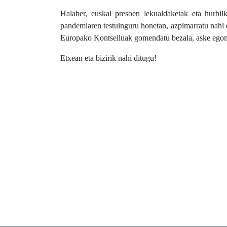
Halaber, euskal presoen lekualdaketak eta hurbil
pandemiaren testuinguru honetan, azpimarratu nahi 
Europako Kontseiluak gomendatu bezala, aske egon b
Etxean eta bizirik nahi ditugu!