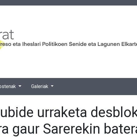
ostenak
Galeriak
ubide urraketa desblo
a gaur Sarerekin batera