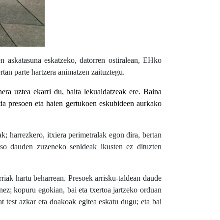
en askatasuna eskatzeko, datorren ostiralean, EHko
ertan parte hartzera animatzen zaituztegu.
ra uztea ekarri du, baita lekualdatzeak ere. Baina
ia presoen eta haien gertukoen eskubideen aurkako
k; harrezkero, itxiera perimetralak egon dira, bertan
reso dauden zuzeneko senideak ikusten ez dituzten
urriak hartu beharrean. Presoek arrisku-taldean daude
nez; kopuru egokian, bai eta txertoa jartzeko orduan
at test azkar eta doakoak egitea eskatu dugu; eta bai