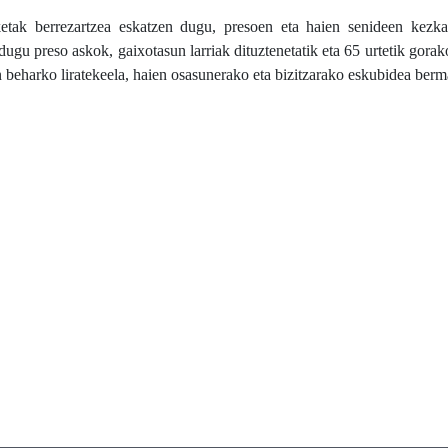
ketak berrezartzea eskatzen dugu, presoen eta haien senideen kezk
dugu preso askok, gaixotasun larriak dituztenetatik eta 65 urtetik gor
eharko liratekeela, haien osasunerako eta bizitzarako eskubidea berm