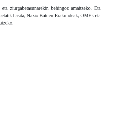
a eta ziurgabetasunarekin behingoz amaitzeko. Eta
akoetatik hasita, Nazio Batuen Erakundeak, OMEk eta
atzeko.