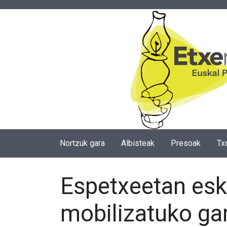
Nortzuk gara
Albisteak
Presoak
Tx
Espetxeetan esk
mobilizatuko gar