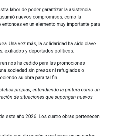
ra labor de poder garantizar la asistencia
ción asumió nuevos compromisos, como la
sde entonces en un elemento muy importante para
kea. Una vez más, la solidaridad ha sido clave
s, exiliados y deportados políticos.
guren nos ha cedido para las promociones
a una sociedad sin presos ni refugiados o
ciendo su obra para tal fin.
estética propias, entendiendo la pintura como un
eneración de situaciones que supongan nuevos
s de este año 2026. Los cuatro obras pertenecen
oleto que da opción a participar en un sorteo.