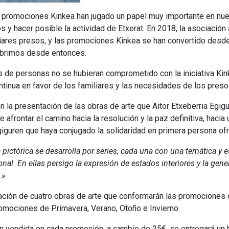
 promociones Kinkea han jugado un papel muy importante en nuest
esos y hacer posible la actividad de Etxerat. En 2018, la asocia
miliares presos, y las promociones Kinkea se han convertido de
ubrimos desde entonces.
es de personas no se hubieran comprometido con la iniciativa Kin
ntinua en favor de los familiares y las necesidades de los preso
n la presentación de las obras de arte que Aitor Etxeberria Egi
 afrontar el camino hacia la resolución y la paz definitiva, haci
guren que haya conjugado la solidaridad en primera persona ofre
 pictórica se desarrolla por series, cada una con una temática y 
nal. En ellas persigo la expresión de estados interiores y la g
.»
ización de cuatro obras de arte que conformarán las promocione
promociones de Primavera, Verano, Otoño e Invierno.
ón vendida en cada promoción, a cambio de 25€, se entregará un b