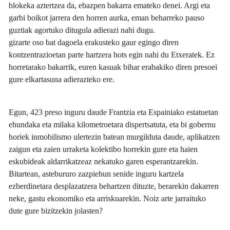
blokeka aztertzea da, ebazpen bakarra emateko denei. Argi eta
garbi boikot jarrera den horren aurka, eman beharreko pauso
guztiak agortuko ditugula adierazi nahi dugu.
gizarte oso bat dagoela erakusteko gaur egingo diren
kontzentrazioetan parte hartzera hots egin nahi du Etxeratek. Ez
horretarako bakarrik, euren kasuak bihar erabakiko diren presoei
gure elkartasuna adierazteko ere.
Egun, 423 preso inguru daude Frantzia eta Espainiako estatuetan
ehundaka eta milaka kilometroetara dispertsatuta, eta bi gobernu
horiek inmobilismo ulertezin batean murgilduta daude, aplikatzen
zaigun eta zaien urraketa kolektibo horrekin gure eta haien
eskubideak aldarrikatzeaz nekatuko garen esperantzarekin.
Bitartean, astebururo zazpiehun senide inguru kartzela
ezberdinetara desplazatzera behartzen dituzte, berarekin dakarren
neke, gastu ekonomiko eta arriskuarekin. Noiz arte jarraituko
dute gure bizitzekin jolasten?