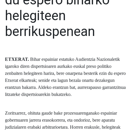
helegiteen
berrikuspenean
ETXERAT.
Bihar espainiar estatuko Audientzia Nazionaletik
igaroko diren dispertsioaren aurkako euskal preso politiko
zenbaiten helegiteen harira, bere onarpena besterik ezin du espero
Etxerat elkarteak; senide eta lagun bezala onartu dezakegun
erantzun bakarra. Aldeko erantzun bat, aurrerapauso garrantzitsua
litzateke dispertsioarekin bukatzeko.
Zoritxarrez, ohituta gaude bake prozesuarenganako espainiar
gobernuaren jarrera erasokorrera, eta ondorioz, bere aparatu
judizialaren erabaki arbitrarioetara. Horren erakusle, helegiteak