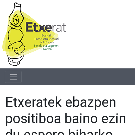
Etxeratek ebazpen
positiboa baino ezin
du espero biharko