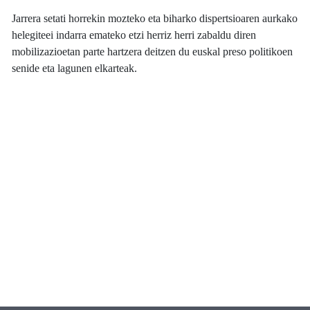
Jarrera setati horrekin mozteko eta biharko dispertsioaren aurkako
helegiteei indarra emateko etzi herriz herri zabaldu diren
mobilizazioetan parte hartzera deitzen du euskal preso politikoen
senide eta lagunen elkarteak.