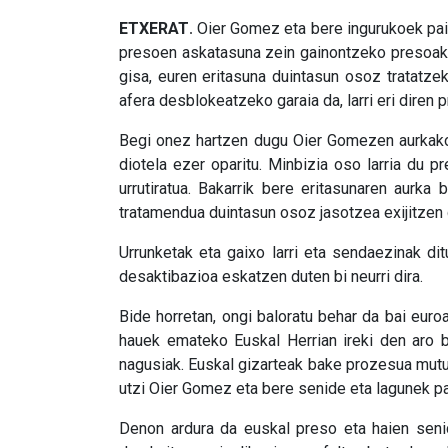
ETXERAT
Oier Gomez eta bere ingurukoek pair
.
presoen askatasuna zein gainontzeko presoak 
gisa, euren eritasuna duintasun osoz tratatze
afera desblokeatzeko garaia da, larri eri diren
Begi onez hartzen dugu Oier Gomezen aurkako 
diotela ezer oparitu. Minbizia oso larria du p
urrutiratua.
Bakarrik bere eritasunaren aurka 
tratamendua duintasun osoz jasotzea exijitzen
Urrunketak eta gaixo larri eta sendaezinak di
desaktibazioa eskatzen duten bi neurri dira.
Bide horretan, ongi baloratu behar da bai euro
hauek emateko Euskal Herrian ireki den aro be
nagusiak. Euskal gizarteak bake prozesua mutu
utzi Oier Gomez eta bere senide eta lagunek pai
Denon ardura da euskal preso eta haien seni