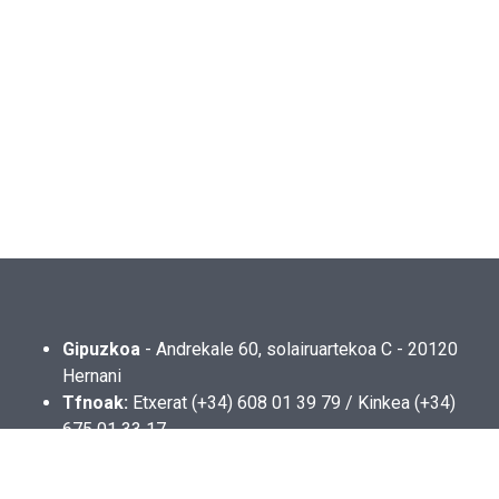
Gipuzkoa
- Andrekale 60, solairuartekoa C - 20120
Hernani
Tfnoak:
Etxerat (+34) 608 01 39 79 / Kinkea (+34)
675 01 33 17
Twitter
Facebook
Instagram
Youtube
Bilatu orrian