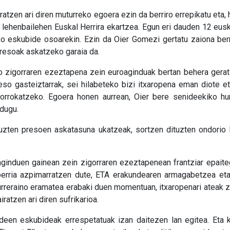
atzen ari diren muturreko egoera ezin da berriro errepikatu eta
lehenbailehen Euskal Herrira ekartzea. Egun eri dauden 12 eusk
ko eskubide osoarekin. Ezin da Oier Gomezi gertatu zaiona berri
 presoak askatzeko garaia da.
zigorraren ezeztapena zein euroaginduak bertan behera geratz
reso gasteiztarrak, sei hilabeteko bizi itxaropena eman diote e
borrokatzeko. Egoera honen aurrean, Oier bere senideekiko h
 dugu.
tuzten presoen askatasuna ukatzeak, sortzen dituzten ondorio la
aginduen gainean zein zigorraren ezeztapenean frantziar epaite
rria azpimarratzen dute, ETA erakundearen armagabetzea eta, b
rreraino eramatea erabaki duen momentuan, itxaropenari ateak z
ratzen ari diren sufrikarioa.
deen eskubideak errespetatuak izan daitezen lan egitea. Eta