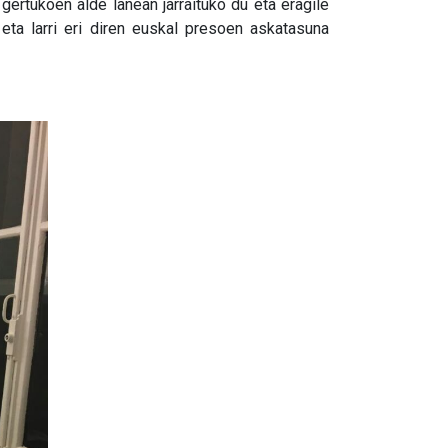
 gertukoen alde lanean jarraituko du eta eragile
 eta larri eri diren euskal presoen askatasuna