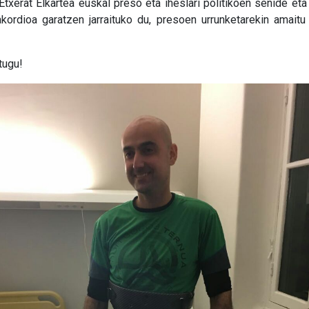
 Etxerat Elkartea euskal preso eta iheslari politikoen senide eta
 akordioa garatzen jarraituko du, presoen urrunketarekin amaitu
itugu!