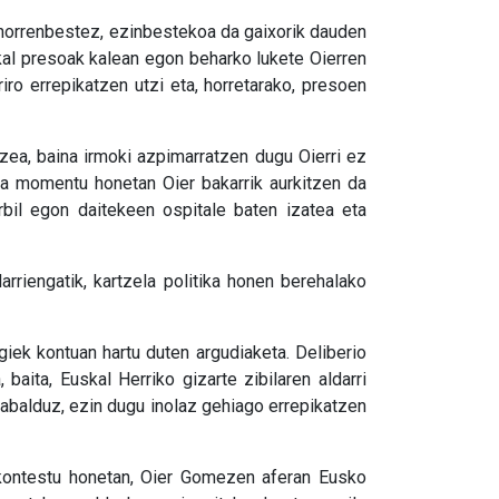
, horrenbestez, ezinbestekoa da gaixorik dauden
al presoak kalean egon beharko lukete Oierren
ro errepikatzen utzi eta, horretarako, presoen
ea, baina irmoki azpimarratzen dugu Oierri ez
ta
momentu honetan Oier bakarrik aurkitzen da
urbil egon daitekeen ospitale baten
izatea eta
rriengatik, kartzela politika honen berehalako
giek kontuan hartu duten argudiaketa. Deliberio
aita, Euskal Herriko gizarte zibilaren aldarri
abalduz, ezin dugu inolaz gehiago errepikatzen
 kontestu honetan, Oier Gomezen aferan Eusko