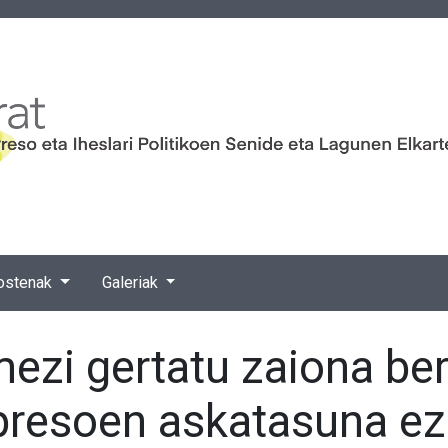
ostenak
Galeriak
ezi gertatu zaiona ber
n presoen askatasuna e