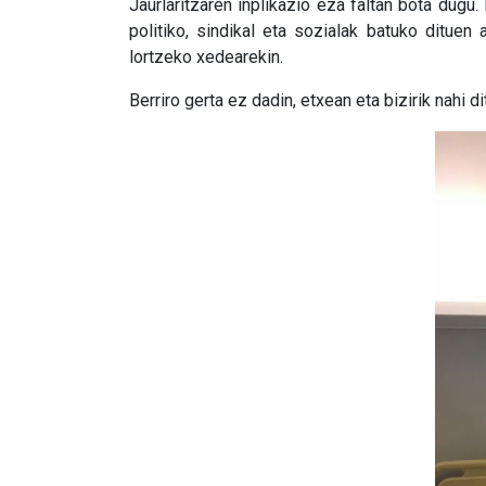
Jaurlaritzaren inplikazio eza faltan bota dugu.
politiko, sindikal eta sozialak batuko dituen
lortzeko xedearekin.
Berriro gerta ez dadin, etxean eta bizirik nahi d