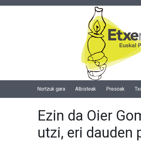
Nortzuk gara
Albisteak
Presoak
Tx
Ezin da Oier Gom
utzi, eri daude