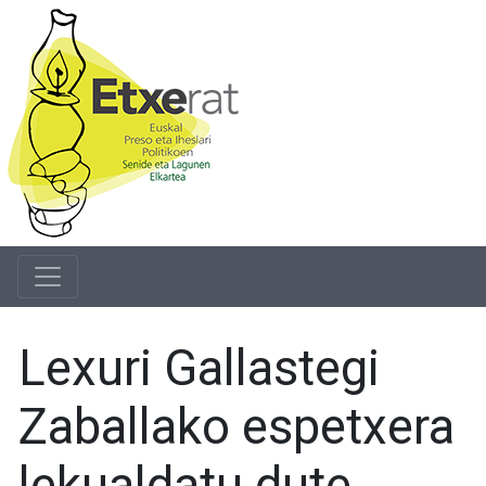
Lexuri Gallastegi
Zaballako espetxera
lekualdatu dute