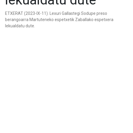
ETXERAT (2023-IX-11). Lexuri Gallastegi Sodupe preso
berangoarra Martuteneko espetxetik Zaballako espetxera
lekualdatu dute.