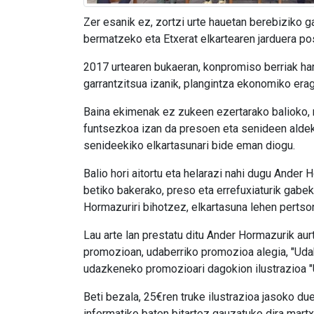
Zer esanik ez, zortzi urte hauetan berebiziko 
bermatzeko eta Etxerat elkartearen jarduera po
2017 urtearen bukaeran, konpromiso berriak hart
garrantzitsua izanik, plangintza ekonomiko erag
Baina ekimenak ez zukeen ezertarako balioko, m
funtsezkoa izan da presoen eta senideen aldeko l
senideekiko elkartasunari bide eman diogu.
Balio hori aitortu eta helarazi nahi dugu Ande
betiko bakerako, preso eta errefuxiaturik gabe
Hormazuriri bihotzez, elkartasuna lehen pertso
Lau arte lan prestatu ditu Ander Hormazurik au
promozioan, udaberriko promozioa alegia, "Udab
udazkeneko promozioari dagokion ilustrazioa "
Beti bezala, 25€ren truke ilustrazioa jasoko du
informatiko baten bitartez gauzatuko dira mart