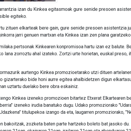
garrantzia izan du Kinkea egitasmoak gure senide presoen asisten
sible egiteko.
u zituen elkarteak bere gain, gure senide presoen asistentzia ju
inkorra jarri genuen martxan eta Kinkea izan zen plana garatzeko
ilaka pertsonak Kinkearen konpromisoa hartu izan ez balute. Bes
ana zorroztu ahal izateko. Zortzi urte horietan, euskal preso, ih
r Hormazurik aurtengo Kinkea promozioetarako utzi dituen artela
ko gizarterako bide honi aurre egitea ahalbidetzen digun elkarta
nan uztartu duelako bere obra eskainiz.
rtengo Kinkea izeneko promozioen bitartez Etxerat Elkartearen 
erria" izeneko irudia banatuko dugu. Udako promoziorako "Udara"
Udazkena" titulupekoa izango da eta, laugarren promoziorako, "N
en bakoitzak, zozketa baten parte hartzeko boleto bat jasoko du.
xoaren 21ean, ekainaren 21ean, irailaren 21ean eta abenduaren 21