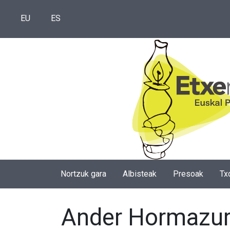
EU
ES
Nortzuk gara
Albisteak
Presoak
Tx
Ander Hormazuri