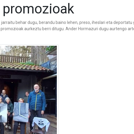
a promozioak
jarraitu behar dugu, berandu baino lehen, preso, iheslari eta deportatu 
promozioak aurkeztu berri ditugu. Ander Hormazuri dugu aurtengo artel