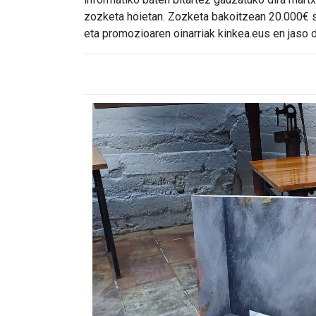
zozketa hoietan. Zozketa bakoitzean 20.000€ sa
eta promozioaren oinarriak kinkea.eus en jaso 