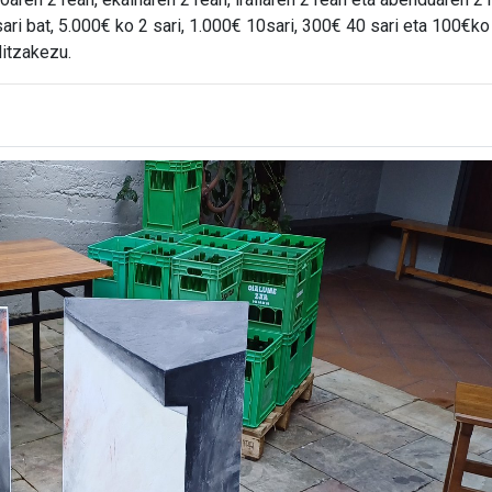
ri bat, 5.000€ ko 2 sari, 1.000€ 10sari, 300€ 40 sari eta 100€ko
ditzakezu.