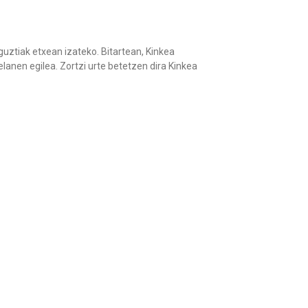
guztiak etxean izateko. Bitartean, Kinkea
anen egilea. Zortzi urte betetzen dira Kinkea