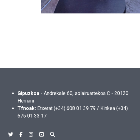
Gipuzkoa
- Andrekale 60, solairuartekoa C - 20120
Hernani
Tfnoak:
Etxerat (+34) 608 01 39 79 / Kinkea (+34)
675 01 33 17
Twitter
Facebook
Instagram
Youtube
Bilatu orrian