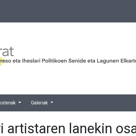
ostenak
Galeriak
 artistaren lanekin os