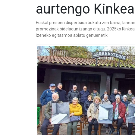
aurtengo Kinke
Euskal presoen dispertsioa bukatu zen baina, lanean 
promozioak bidelagun izango ditugu. 2025ko Kinkea 
izeneko egitasmoa abiatu genuenetik.