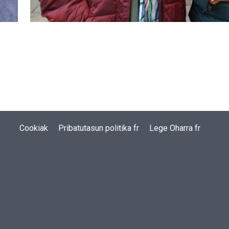
Cookiak
Pribatutasun politika fr
Lege Oharra fr