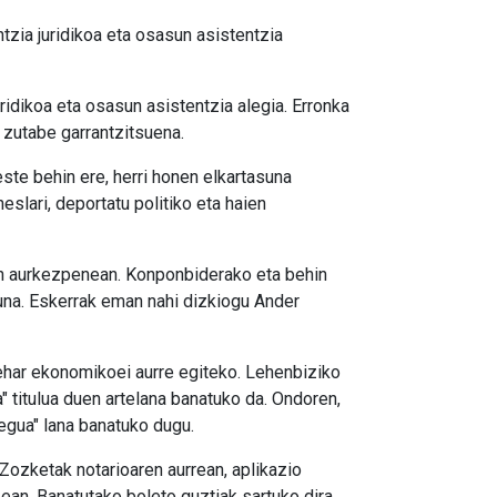
tzia juridikoa eta osasun asistentzia
ridikoa eta osasun asistentzia alegia. Erronka
 zutabe garrantzitsuena.
te behin ere, herri honen elkartasuna
eslari, deportatu politiko eta haien
nen aurkezpenean. Konponbiderako eta behin
suna. Eskerrak eman nahi dizkiogu Ander
behar ekonomikoei aurre egiteko. Lehenbiziko
 titulua duen artelana banatuko da. Ondoren,
egua" lana banatuko dugu.
 Zozketak notarioaren aurrean, aplikazio
ean. Banatutako boleto guztiak sartuko dira