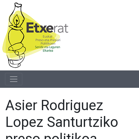
Asier Rodriguez
Lopez Santurtziko
preso politikoa