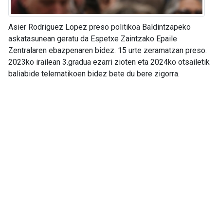
Asier Rodriguez Lopez preso politikoa Baldintzapeko
askatasunean geratu da Espetxe Zaintzako Epaile
Zentralaren ebazpenaren bidez. 15 urte zeramatzan preso.
2023ko irailean 3.gradua ezarri zioten eta 2024ko otsailetik
baliabide telematikoen bidez bete du bere zigorra.