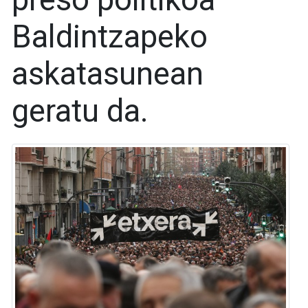
Baldintzapeko
askatasunean
geratu da.