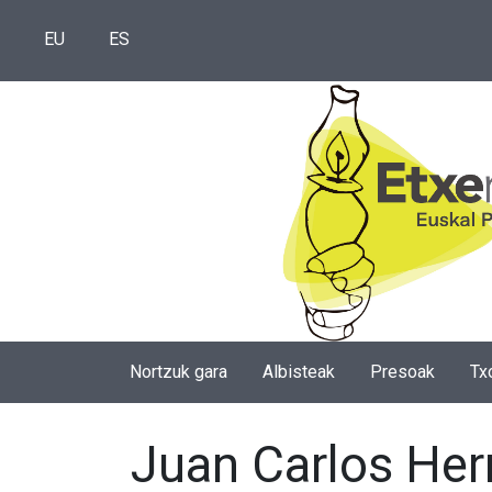
EU
ES
Nortzuk gara
Albisteak
Presoak
Tx
Juan Carlos Her