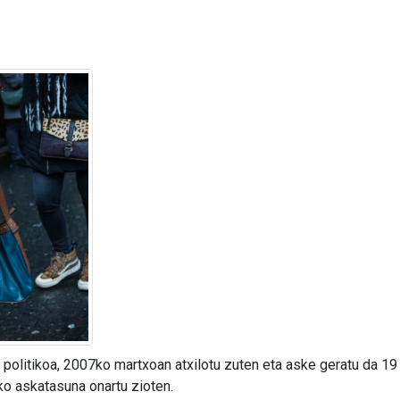
olitikoa, 2007ko martxoan atxilotu zuten eta aske geratu da 19 
ko askatasuna onartu zioten.