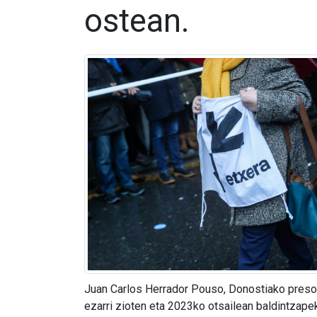
ostean.
Juan Carlos Herrador Pouso, Donostiako preso p
ezarri zioten eta 2023ko otsailean baldintzape