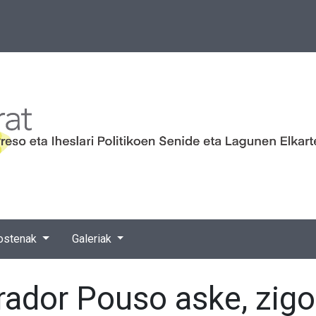
ostenak
Galeriak
rador Pouso aske, zigo