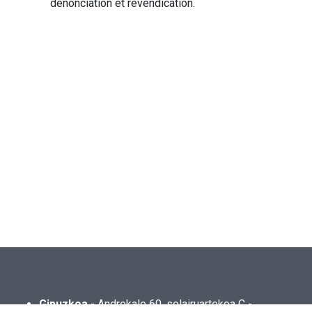
dénonciation et revendication.
Gipuzkoa
- Andrekale 60, solairuartekoa C -