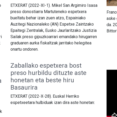
o
ETXERAT (2022-XI-1). Mikel San Argimiro Isasa
preso donostiarra Martuteneko espetxera
Franc
bueltatu behar izan zuen atzo, Espainiako
aske 
Auzitegi Nazionaleko (AN) Espetxe Zaintzako
da. 2
Epaitegi Zentralak, Eusko Jaurlaritzako Justizia
Bitto
ri
Sailak preso gipuzkoarrari emandako hirugarren
k
graduaren aurka fiskaltzak jarritako helegitea
onartu ondoren.
Zaballako espetxera bost
preso hurbildu dituzte aste
honetan eta beste hiru
a
Basaurira
ETXERAT (2022-X-28). Euskal Herriko
espetxeetara hulbiduak izan dira aste honetan:
ik