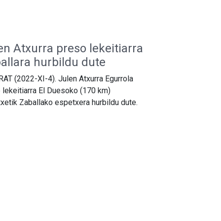
en Atxurra preso lekeitiarra
allara hurbildu dute
AT (2022-XI-4). Julen Atxurra Egurrola
 lekeitiarra El Duesoko (170 km)
xetik Zaballako espetxera hurbildu dute.