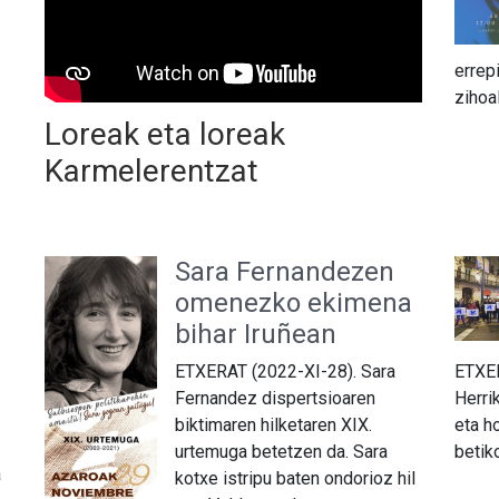
errep
zihoa
Loreak eta loreak
Karmelerentzat
Sara Fernandezen
omenezko ekimena
bihar Iruñean
ETXERAT (2022-XI-28). Sara
ETXER
Fernandez dispertsioaren
Herri
biktimaren hilketaren XIX.
eta h
urtemuga betetzen da. Sara
betik
a
kotxe istripu baten ondorioz hil