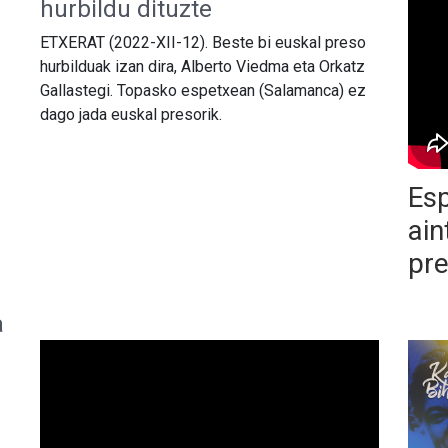
hurbildu dituzte
ETXERAT (2022-XII-12). Beste bi euskal preso
hurbilduak izan dira, Alberto Viedma eta Orkatz
Gallastegi. Topasko espetxean (Salamanca) ez
dago jada euskal presorik.
Esp
ain
pre
a