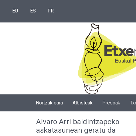
EU
ES
FR
Nortzuk gara
Albisteak
Presoak
Tx
Alvaro Arri baldintzapeko
askatasunean geratu da