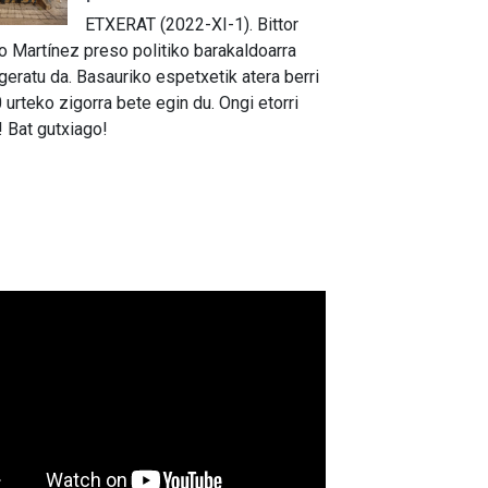
ETXERAT (2022-XI-1). Bittor
o Martínez preso politiko barakaldoarra
geratu da. Basauriko espetxetik atera berri
0 urteko zigorra bete egin du. Ongi etorri
r! Bat gutxiago!