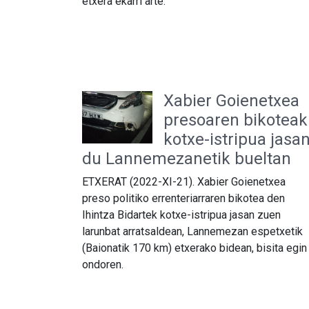
etxera ekarri arte.
Xabier Goienetxea
presoaren bikoteak
kotxe-istripua jasa
du Lannemezanetik bueltan
ETXERAT (2022-XI-21). Xabier Goienetxea
preso politiko errenteriarraren bikotea den
Ihintza Bidartek kotxe-istripua jasan zuen
larunbat arratsaldean, Lannemezan espetxetik
(Baionatik 170 km) etxerako bidean, bisita egin
ondoren.