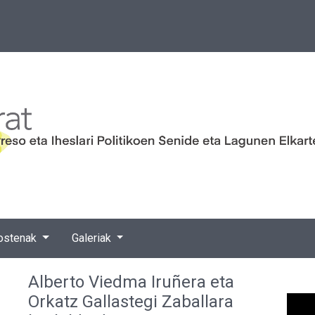
ostenak
Galeriak
Alberto Viedma Iruñera eta
Orkatz Gallastegi Zaballara