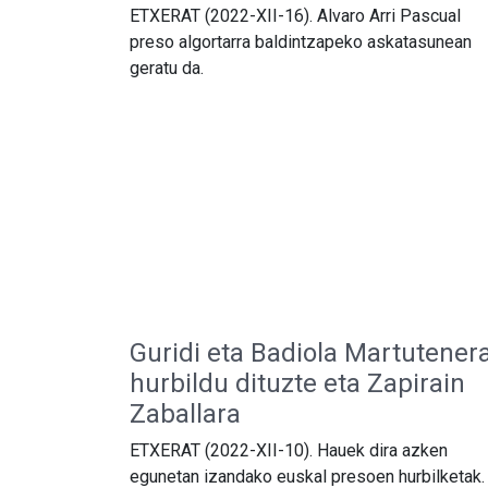
ETXERAT (2022-XII-16). Alvaro Arri Pascual
preso algortarra baldintzapeko askatasunean
geratu da.
Guridi eta Badiola Martutener
hurbildu dituzte eta Zapirain
Zaballara
ETXERAT (2022-XII-10). Hauek dira azken
egunetan izandako euskal presoen hurbilketak.