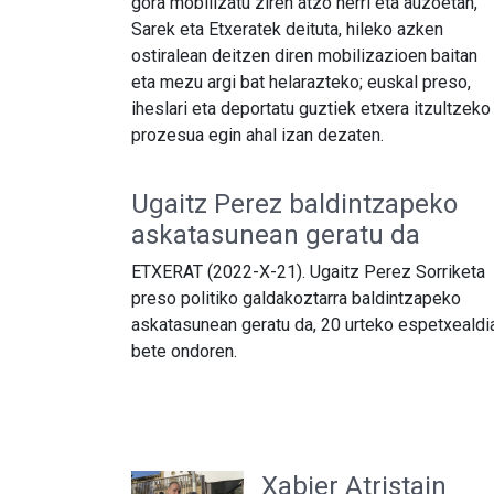
gora mobilizatu ziren atzo herri eta auzoetan,
Sarek eta Etxeratek deituta, hileko azken
ostiralean deitzen diren mobilizazioen baitan
eta mezu argi bat helarazteko; euskal preso,
iheslari eta deportatu guztiek etxera itzultzeko
prozesua egin ahal izan dezaten.
Ugaitz Perez baldintzapeko
askatasunean geratu da
ETXERAT (2022-X-21). Ugaitz Perez Sorriketa
preso politiko galdakoztarra baldintzapeko
askatasunean geratu da, 20 urteko espetxealdi
bete ondoren.
Xabier Atristain