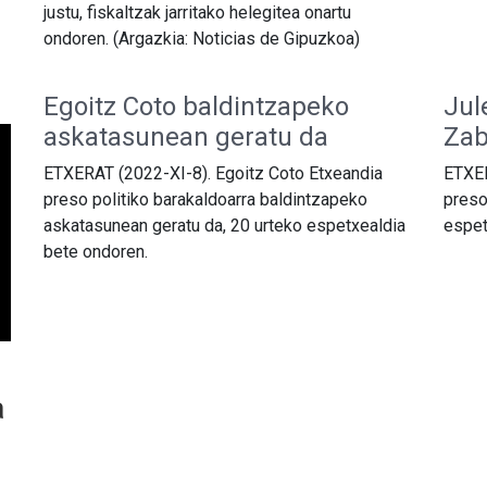
justu, fiskaltzak jarritako helegitea onartu
ondoren. (Argazkia: Noticias de Gipuzkoa)
Egoitz Coto baldintzapeko
Jul
askatasunean geratu da
Zab
ETXERAT (2022-XI-8). Egoitz Coto Etxeandia
ETXER
preso politiko barakaldoarra baldintzapeko
preso
askatasunean geratu da, 20 urteko espetxealdia
espet
bete ondoren.
a