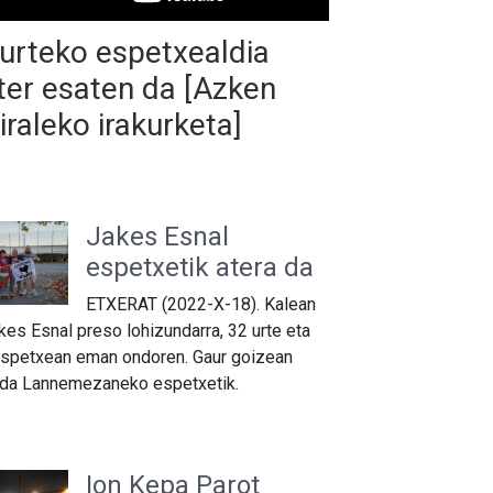
urteko espetxealdia
ter esaten da [Azken
iraleko irakurketa]
Jakes Esnal
espetxetik atera da
ETXERAT (2022-X-18). Kalean
kes Esnal preso lohizundarra, 32 urte eta
espetxean eman ondoren. Gaur goizean
 da Lannemezaneko espetxetik.
Ion Kepa Parot