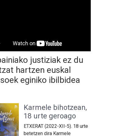
ainiako justiziak ez du
tzat hartzen euskal
soek eginiko ibilbidea
Karmele bihotzean,
18 urte geroago
ETXERAT (2022-XII-5). 18 urte
betetzen dira Karmele