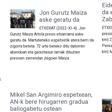
Eid
da 
Jon Gurutz Maiza
Zab
aske geratu da
ETXER
ETXERAT (2022-XI-4). Jon
preso
Gurutz Maiza Artola preso etxarriarra aske
km) Z
geratu da. Martuteneko espetxetik atera berri da
Perez
zigorra beteta. 72 urte beteko ditu datorren
km) M
abenduan eta gaixotasun larriak dituzten
presoen zerrendan zegoen Maiza.
.
Mikel San Argimiro espetxean,
AN-k bere hirugarren gradua
baliogabetu ostean