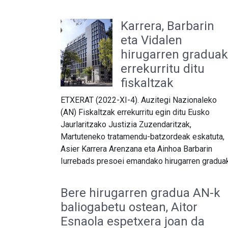
Karrera, Barbarin
eta Vidalen
hirugarren graduak
errekurritu ditu
fiskaltzak
ETXERAT (2022-XI-4). Auzitegi Nazionaleko
(AN) Fiskaltzak errekurritu egin ditu Eusko
Jaurlaritzako Justizia Zuzendaritzak,
Martuteneko tratamendu-batzordeak eskatuta,
Asier Karrera Arenzana eta Ainhoa Barbarin
Iurrebads presoei emandako hirugarren graduak
Bere hirugarren gradua AN-k
baliogabetu ostean, Aitor
Esnaola espetxera joan da