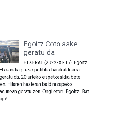
Egoitz Coto aske
geratu da
ETXERAT (2022-XI-15). Egoitz
Etxeandia preso politiko barakaldoarra
geratu da, 20 urteko espetxealdia bete
en. Hilaren hasieran baldintzapeko
asunean geratu zen. Ongi etorri Egoitz! Bat
ago!