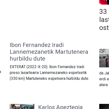
33 
las
ost
Ibon Fernandez Iradi
Lannemezanetik Martutenera
hurbildu dute
EXTERAT (2022-X-20). Ibon Fernandez Iradi
a
preso lasartearra Lannemezaneko espetxetik
da Ja
(330 km) Martuteneko espetxera hurbildu dute.
erdi 
atera
Karlos Apeztegia