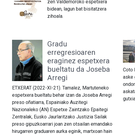
zen Valdemoroko espetxera
bidean, lagun bat bisitatzera
zihoala.
Gradu
erregresioaren
n
eraginez espetxera
bueltatu da Joseba
Coto 
Arregi
aske 
ondor
ETXERAT (2022-XI-21). Tamalez, Martuteneko
askat
espetxera bueltatu behar izan da Joseba Arregi
gutxi
preso oñatiarra, Espainiako Auzitegi
Nazionaleko (AN) Espetxe Zaintzako Epaitegi
Zentralak, Eusko Jaurlaritzako Justizia Sailak
preso gipuzkoarrari joan zen otsailan emandako
hirugarren graduaren aurka eginik, martxoan hain