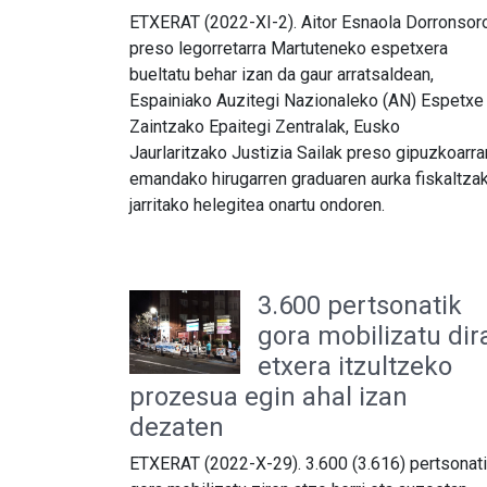
ETXERAT (2022-XI-2). Aitor Esnaola Dorronsor
preso legorretarra Martuteneko espetxera
bueltatu behar izan da gaur arratsaldean,
Espainiako Auzitegi Nazionaleko (AN) Espetxe
Zaintzako Epaitegi Zentralak, Eusko
Jaurlaritzako Justizia Sailak preso gipuzkoarra
emandako hirugarren graduaren aurka fiskaltza
jarritako helegitea onartu ondoren.
3.600 pertsonatik
gora mobilizatu dir
etxera itzultzeko
prozesua egin ahal izan
dezaten
ETXERAT (2022-X-29). 3.600 (3.616) pertsonat