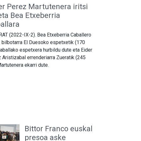
er Perez Martutenera iritsi
eta Bea Etxeberria
allara
AT (2022-IX-2). Bea Etxeberria Caballero
 bilbotarra El Duesoko espetxetik (170
aballako espetxera hurbildu dute eta Eider
 Aristizabal errenderiarra Zueratik (245
artutenera ekarri dute.
Bittor Franco euskal
presoa aske