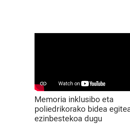
Memoria inklusibo eta
poliedrikorako bidea egite
ezinbestekoa dugu