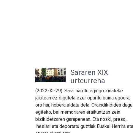
Sararen XIX.
urteurrena
(2022-XI-29). Sara, harritu egingo zinateke
jakitean ez digutela ezer oparitu baina egoera,
oro har, hobera aldatu dela. Oraindik bidea dugu
egiteko, bai memoriaren eraikuntzan zein
bizikidetzaren garapenean. Eta noski, preso,
iheslari eta deportatu guztiak Euskal Herrira et