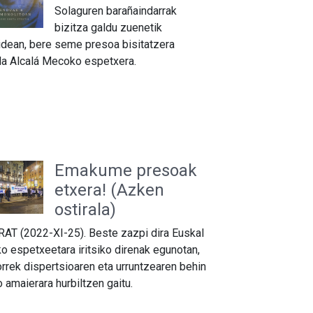
Solaguren barañaindarrak
bizitza galdu zuenetik
idean, bere seme presoa bisitatzera
la Alcalá Mecoko espetxera.
Emakume presoak
etxera! (Azken
ostirala)
AT (2022-XI-25). Beste zazpi dira Euskal
ko espetxeetara iritsiko direnak egunotan,
orrek dispertsioaren eta urruntzearen behin
o amaierara hurbiltzen gaitu.